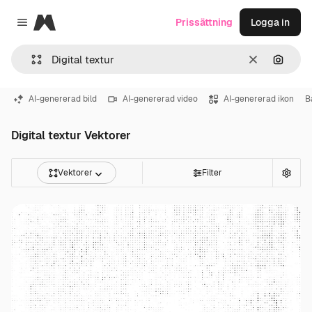
Magnific
Prissättning
Logga in
Close menu
Rensa
Sök eft
AI-genererad bild
AI-genererad video
AI-genererad ikon
B
Digital textur Vektorer
Vektorer
Filter