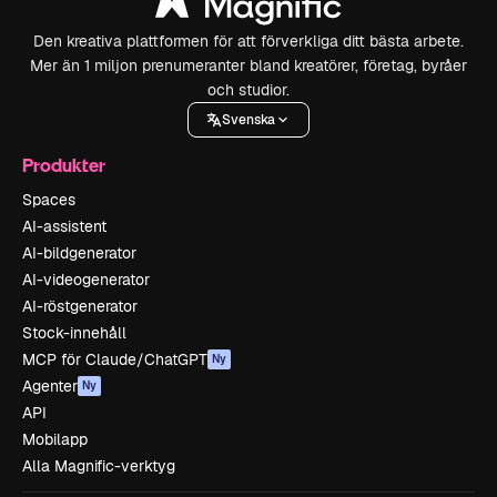
Den kreativa plattformen för att förverkliga ditt bästa arbete.
Mer än 1 miljon prenumeranter bland kreatörer, företag, byråer
och studior.
Svenska
Produkter
Spaces
AI-assistent
AI-bildgenerator
AI-videogenerator
AI-röstgenerator
Stock-innehåll
MCP för Claude/ChatGPT
Ny
Agenter
Ny
API
Mobilapp
Alla Magnific-verktyg