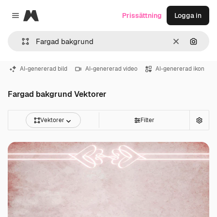
Magnific
Prissättning
Logga in
Close menu
Rensa
Sök eft
AI-genererad bild
AI-genererad video
AI-genererad ikon
Fargad bakgrund Vektorer
Vektorer
Filter