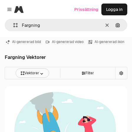
Magnific
Prissättning
Logga in
Close menu
Rensa
Sök eft
AI-genererad bild
AI-genererad video
AI-genererad ikon
Fargning Vektorer
Vektorer
Filter