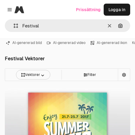
Magnific
Prissättning
Logga in
Close menu
Rensa
Sök eft
AI-genererad bild
AI-genererad video
AI-genererad ikon
K
Festival Vektorer
Vektorer
Filter