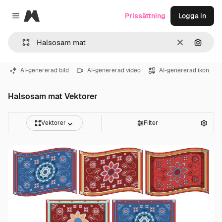
Magnific
Prissättning
Logga in
Close menu
Rensa
Sök eft
AI-genererad bild
AI-genererad video
AI-genererad ikon
Halsosam mat Vektorer
Vektorer
Filter