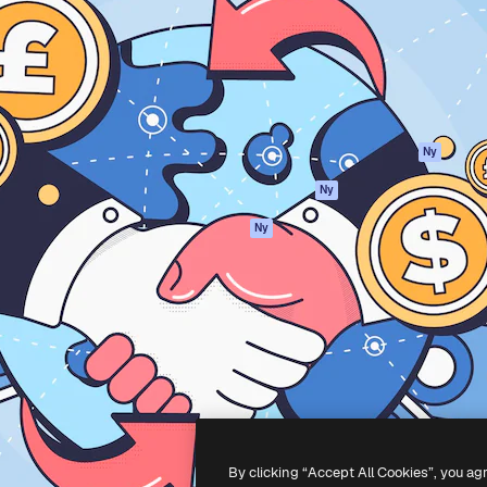
ttformen för att förverkliga
Spaces
Academy
e. Mer än 1 miljon
AI-assistent
Dokumentation
land kreatörer, företag,
AI-bildgenerator
Support
ior.
AI-videogenerator
Användarvillkor
AI-röstgenerator
Integritetspolicy
Stock-innehåll
Original
Ny
MCP för
Cookies policy
Ny
Claude/ChatGPT
Förtroendecenter
Agenter
Ny
Affiliates
API
Företag
Mobilapp
Alla Magnific-
verktyg
-
2026
Freepik Company S.L.U.
Alla rättigheter reserverade
.
By clicking “Accept All Cookies”, you ag