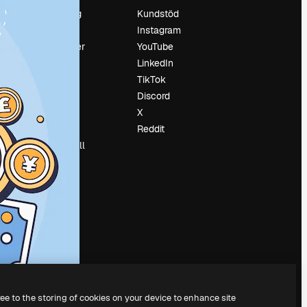
Prissättning
Kundstöd
Om oss
Instagram
Recensioner
YouTube
Karriär
LinkedIn
Söktrender
TikTok
Blogg
Discord
Händelser
X
Slidesgo
Reddit
Sälj innehåll
Pressrum
Söker efter
magnific.ai
ree to the storing of cookies on your device to enhance site