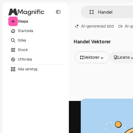
Skapa
AI-genererad bild
AI-g
Startsida
Söka
Handel Vektorer
Stock
Vektorer
Licens
Utforska
Alla bilder
Alla verktyg
Vektorer
Illustrationer
Foton
PSD
Mallar
Mockups
Videor
Filmmaterial
Rörlig grafik
Videomallar
Ikoner
3D-modeller
Teckensnitt