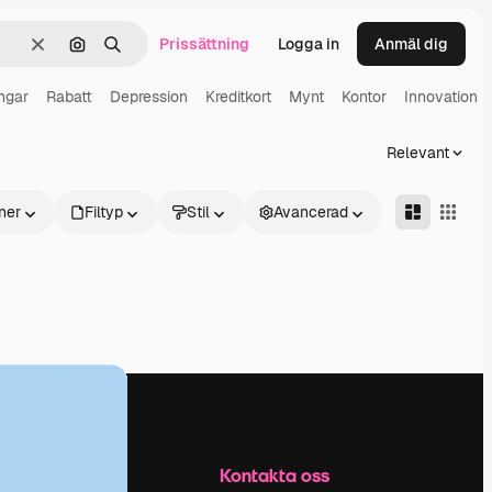
Prissättning
Logga in
Anmäl dig
Rensa
Sök efter bild
Söka
ngar
Rabatt
Depression
Kreditkort
Mynt
Kontor
Innovation
Relevant
ner
Filtyp
Stil
Avancerad
Företag
Kontakta oss