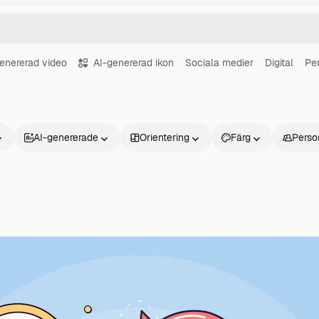
enererad video
AI-genererad ikon
Sociala medier
Digital
Pe
AI-genererade
Orientering
Färg
Perso
Produkter
Kom igång