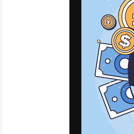
Den kreativa pla
ditt bästa arbet
prenumeranter b
byråer och stud
Svenska
Copyright © 2010