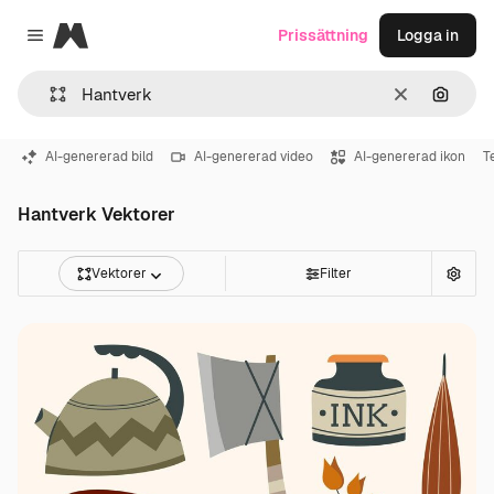
Magnific
Prissättning
Logga in
Close menu
Rensa
Sök eft
AI-genererad bild
AI-genererad video
AI-genererad ikon
T
Hantverk Vektorer
Vektorer
Filter