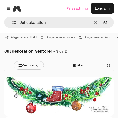
Magnific
Prissättning
Logga in
Close menu
Rensa
Sök eft
AI-genererad bild
AI-genererad video
AI-genererad ikon
J
Jul dekoration Vektorer
- Sida 2
Vektorer
Filter