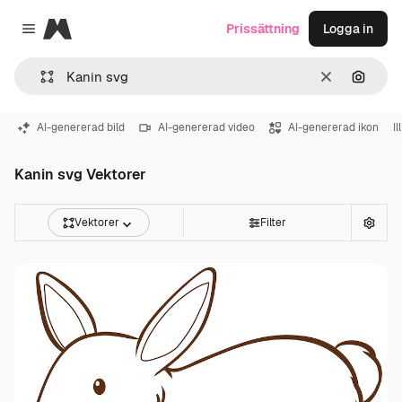
Magnific
Prissättning
Logga in
Close menu
Rensa
Sök eft
AI-genererad bild
AI-genererad video
AI-genererad ikon
Il
Kanin svg Vektorer
Vektorer
Filter