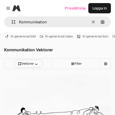
Magnific
Prissättning
Logga in
Close menu
Rensa
Sök eft
AI-genererad bild
AI-genererad video
AI-genererad ikon
D
Kommunikation Vektorer
Vektorer
Filter