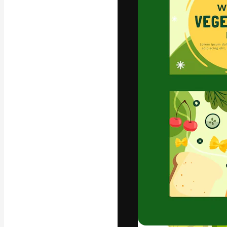
Den kreativa pla
ditt bästa arbet
prenumeranter b
byråer och stud
Svenska
Copyright © 2010