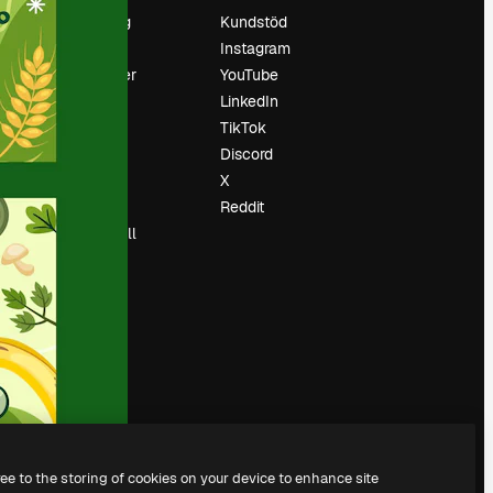
Prissättning
Kundstöd
Om oss
Instagram
Recensioner
YouTube
Karriär
LinkedIn
Söktrender
TikTok
Blogg
Discord
Händelser
X
Slidesgo
Reddit
Sälj innehåll
Pressrum
Söker efter
magnific.ai
ree to the storing of cookies on your device to enhance site