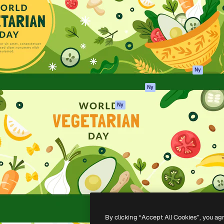
ttformen för att förverkliga
Spaces
Academy
e. Mer än 1 miljon
AI-assistent
Dokumentation
land kreatörer, företag,
AI-bildgenerator
Support
ior.
AI-videogenerator
Användarvillkor
AI-röstgenerator
Integritetspolicy
Stock-innehåll
Original
Ny
MCP för
Cookies policy
Ny
Claude/ChatGPT
Förtroendecenter
Agenter
Ny
Affiliates
API
Företag
Mobilapp
Alla Magnific-
verktyg
-
2026
Freepik Company S.L.U.
Alla rättigheter reserverade
.
By clicking “Accept All Cookies”, you ag