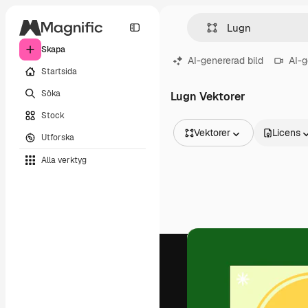
Skapa
AI-genererad bild
AI-g
Startsida
Söka
Lugn Vektorer
Stock
Vektorer
Licens
Utforska
Alla bilder
Alla verktyg
Vektorer
Illustrationer
Foton
PSD
Mallar
Mockups
Videor
Filmmaterial
Rörlig grafik
Videomallar
Ikoner
3D-modeller
Teckensnitt