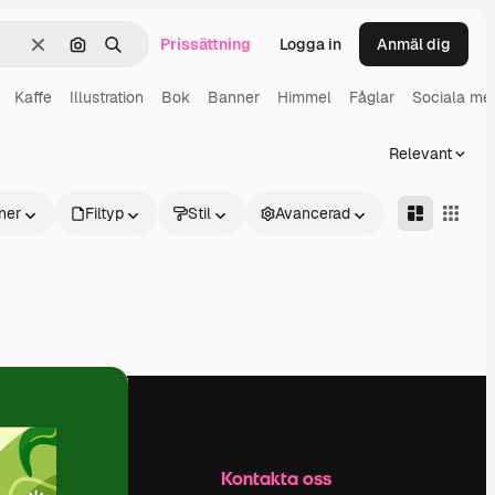
Prissättning
Logga in
Anmäl dig
Rensa
Sök efter bild
Söka
Kaffe
Illustration
Bok
Banner
Himmel
Fåglar
Sociala me
Relevant
ner
Filtyp
Stil
Avancerad
Företag
Kontakta oss