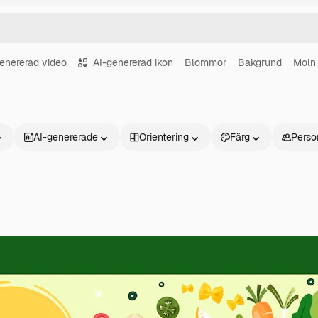
enererad video
AI-genererad ikon
Blommor
Bakgrund
Moln
AI-genererade
Orientering
Färg
Perso
Produkter
Kom igång