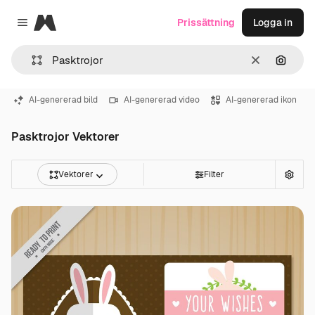
Magnific
Prissättning
Logga in
Close menu
Rensa
Sök eft
AI-genererad bild
AI-genererad video
AI-genererad ikon
Pasktrojor Vektorer
Vektorer
Filter