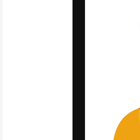
Den kreativa pla
ditt bästa arbet
prenumeranter b
byråer och stud
Svenska
Copyright © 2010