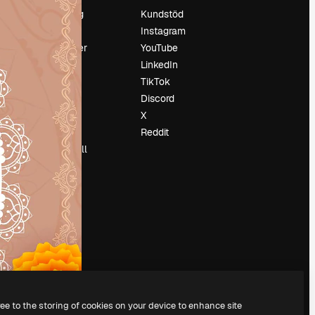
Prissättning
Kundstöd
Om oss
Instagram
Recensioner
YouTube
Karriär
LinkedIn
Söktrender
TikTok
Blogg
Discord
Händelser
X
Slidesgo
Reddit
Sälj innehåll
Pressrum
Söker efter
magnific.ai
ree to the storing of cookies on your device to enhance site