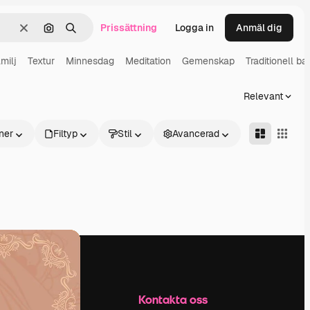
Prissättning
Logga in
Anmäl dig
Rensa
Sök efter bild
Söka
milj
Textur
Minnesdag
Meditation
Gemenskap
Traditionell b
Relevant
ner
Filtyp
Stil
Avancerad
Företag
Kontakta oss