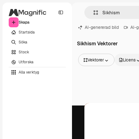
Skapa
AI-genererad bild
AI-g
Startsida
Söka
Sikhism Vektorer
Stock
Vektorer
Licens
Utforska
Alla bilder
Alla verktyg
Vektorer
Illustrationer
Foton
PSD
Mallar
Mockups
Videor
Filmmaterial
Rörlig grafik
Videomallar
Ikoner
3D-modeller
Teckensnitt