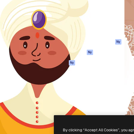
ttformen för att förverkliga
Spaces
Academy
e. Mer än 1 miljon
AI-assistent
Dokumentation
land kreatörer, företag,
AI-bildgenerator
Support
ior.
AI-videogenerator
Användarvillkor
AI-röstgenerator
Integritetspolicy
Stock-innehåll
Original
Ny
MCP för
Cookies policy
Ny
Claude/ChatGPT
Förtroendecenter
Agenter
Ny
Affiliates
API
Företag
Mobilapp
Alla Magnific-
verktyg
-
2026
Freepik Company S.L.U.
Alla rättigheter reserverade
.
By clicking “Accept All Cookies”, you ag