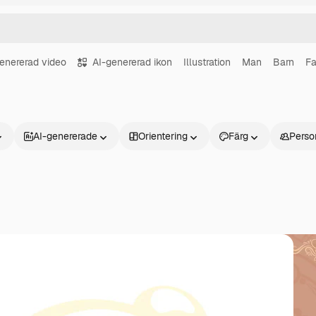
enererad video
AI-genererad ikon
Illustration
Man
Barn
Fa
AI-genererade
Orientering
Färg
Perso
Produkter
Kom igång