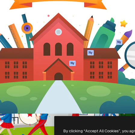
ttformen för att förverkliga
Spaces
Academy
e. Mer än 1 miljon
AI-assistent
Dokumentation
land kreatörer, företag,
AI-bildgenerator
Support
ior.
AI-videogenerator
Användarvillkor
AI-röstgenerator
Integritetspolicy
Stock-innehåll
Original
Ny
MCP för
Cookies policy
Ny
Claude/ChatGPT
Förtroendecenter
Agenter
Ny
Affiliates
API
Företag
Mobilapp
Alla Magnific-
verktyg
-
2026
Freepik Company S.L.U.
Alla rättigheter reserverade
.
By clicking “Accept All Cookies”, you ag