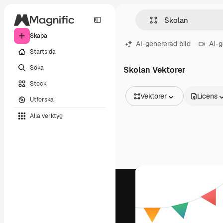
Skapa
AI-genererad bild
AI-g
Startsida
Söka
Skolan Vektorer
Stock
Vektorer
Licens
Utforska
Alla bilder
Alla verktyg
Vektorer
Illustrationer
Foton
PSD
Mallar
Mockups
Videor
Filmmaterial
Rörlig grafik
Videomallar
Ikoner
3D-modeller
Teckensnitt