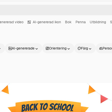
enererad video
AI-genererad ikon
Bok
Penna
Utbildning
S
AI-genererade
Orientering
Färg
Perso
Produkter
Kom igång