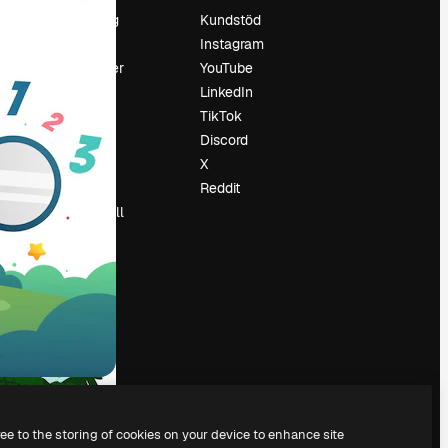
Prissättning
Kundstöd
Om oss
Instagram
Recensioner
YouTube
Karriär
LinkedIn
Söktrender
TikTok
Blogg
Discord
Händelser
X
Slidesgo
Reddit
Sälj innehåll
Pressrum
Söker efter
magnific.ai
ree to the storing of cookies on your device to enhance site