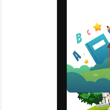
Den kreativa pla
ditt bästa arbet
prenumeranter b
byråer och stud
Svenska
Copyright © 2010