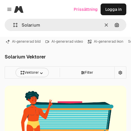
Magnific
Prissättning
Logga in
Close menu
Rensa
Sök eft
AI-genererad bild
AI-genererad video
AI-genererad ikon
S
Solarium Vektorer
Vektorer
Filter