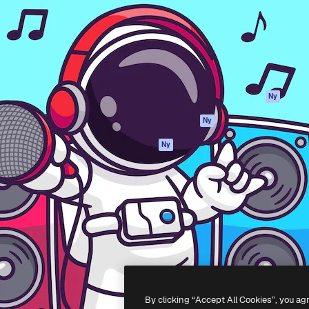
ttformen för att förverkliga
Spaces
Academy
e. Mer än 1 miljon
AI-assistent
Dokumentation
land kreatörer, företag,
AI-bildgenerator
Support
ior.
AI-videogenerator
Användarvillkor
AI-röstgenerator
Integritetspolicy
Stock-innehåll
Original
Ny
MCP för
Cookies policy
Ny
Claude/ChatGPT
Förtroendecenter
Agenter
Ny
Affiliates
API
Företag
Mobilapp
Alla Magnific-
verktyg
-
2026
Freepik Company S.L.U.
Alla rättigheter reserverade
.
By clicking “Accept All Cookies”, you ag