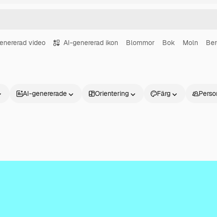
enererad video
AI-genererad ikon
Blommor
Bok
Moln
Ber
AI-genererade
Orientering
Färg
Perso
Produkter
Kom igång