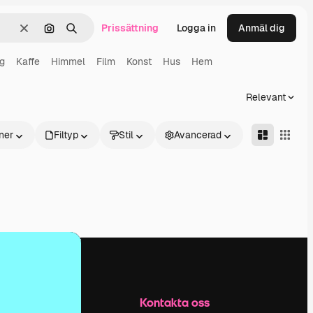
Prissättning
Logga in
Anmäl dig
Rensa
Sök efter bild
Söka
g
Kaffe
Himmel
Film
Konst
Hus
Hem
Relevant
ner
Filtyp
Stil
Avancerad
Företag
Kontakta oss