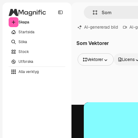
Skapa
AI-genererad bild
AI-g
Startsida
Söka
Som Vektorer
Stock
Vektorer
Licens
Utforska
Alla bilder
Alla verktyg
Vektorer
Illustrationer
Foton
PSD
Mallar
Mockups
Videor
Filmmaterial
Rörlig grafik
Videomallar
Ikoner
3D-modeller
Teckensnitt