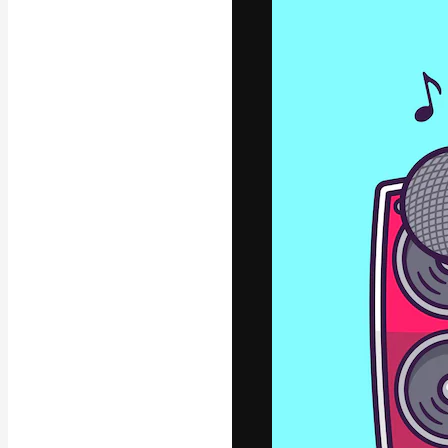
Den kreativa pla
ditt bästa arbet
prenumeranter b
byråer och stud
Svenska
Copyright © 2010