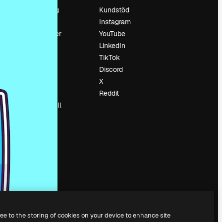
Prissättning
Kundstöd
Om oss
Instagram
Recensioner
YouTube
Karriär
LinkedIn
Söktrender
TikTok
Blogg
Discord
Händelser
X
Slidesgo
Reddit
Sälj innehåll
Pressrum
Söker efter
magnific.ai
ree to the storing of cookies on your device to enhance site