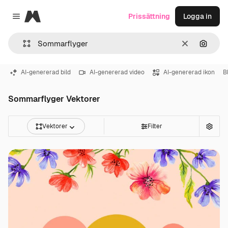
Magnific
Prissättning
Logga in
Close menu
Rensa
Sök eft
AI-genererad bild
AI-genererad video
AI-genererad ikon
B
Sommarflyger Vektorer
Vektorer
Filter