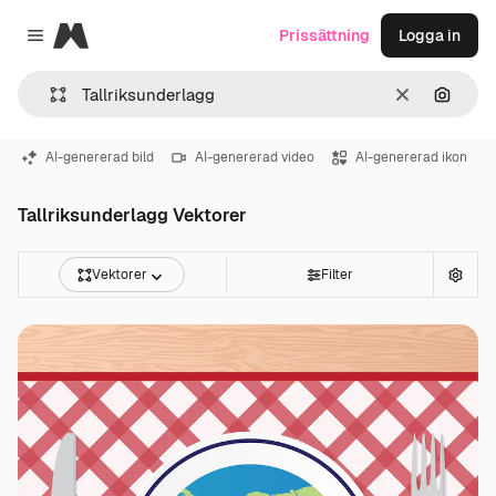
Magnific
Prissättning
Logga in
Close menu
Rensa
Sök eft
AI-genererad bild
AI-genererad video
AI-genererad ikon
Tallriksunderlagg Vektorer
Vektorer
Filter