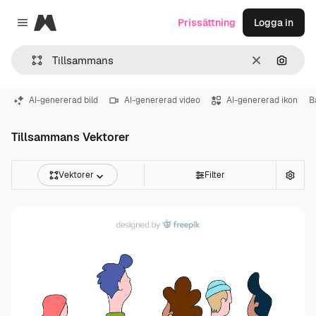
Magnific
Prissättning
Logga in
Close menu
Rensa
Sök eft
AI-genererad bild
AI-genererad video
AI-genererad ikon
B
Tillsammans Vektorer
Vektorer
Filter