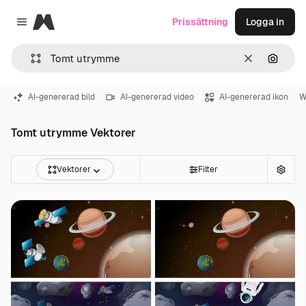
Magnific
Prissättning
Logga in
Close menu
Rensa
Sök eft
AI-genererad bild
AI-genererad video
AI-genererad ikon
W
Tomt utrymme Vektorer
Vektorer
Filter