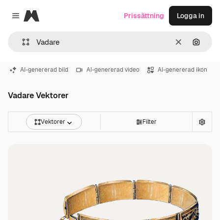
Magnific
Prissättning
Logga in
Close menu
Rensa
Sök eft
AI-genererad bild
AI-genererad video
AI-genererad ikon
Vadare Vektorer
Vektorer
Filter