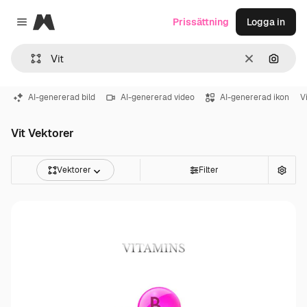
Magnific
Prissättning
Logga in
Close menu
Rensa
Sök eft
AI-genererad bild
AI-genererad video
AI-genererad ikon
V
Vit Vektorer
Vektorer
Filter