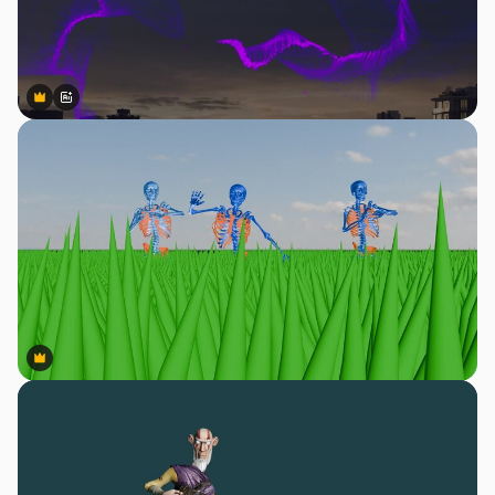
Premium
Premium
Genereras av AI
Premium
Premium