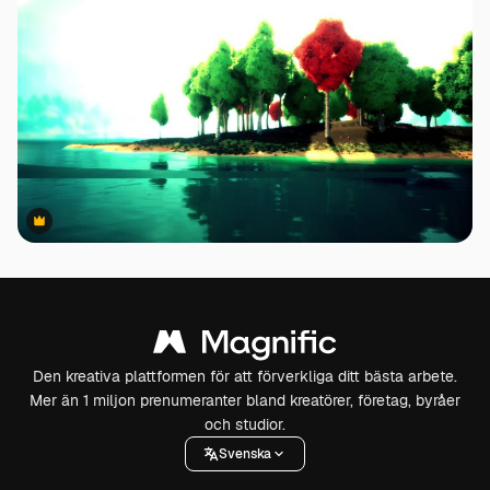
Premium
Premium
Den kreativa plattformen för att förverkliga ditt bästa arbete.
Mer än 1 miljon prenumeranter bland kreatörer, företag, byråer
och studior.
Svenska