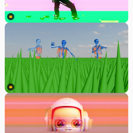
Premium
Premium
Premium
Premium