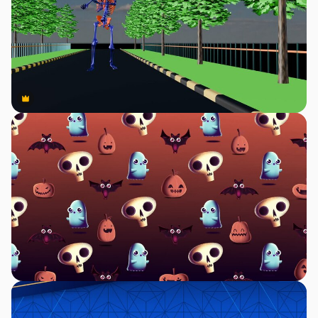
Premium
Premium