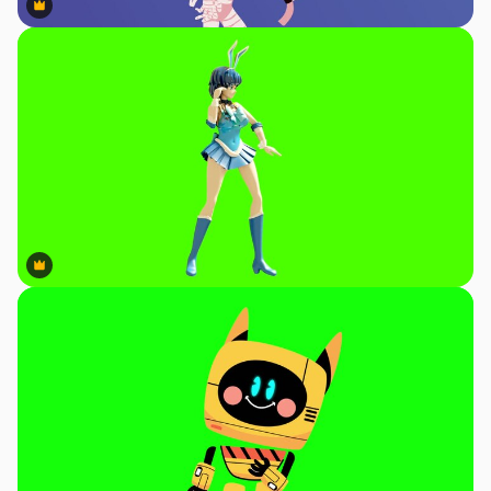
Premium
Premium
Premium
Premium