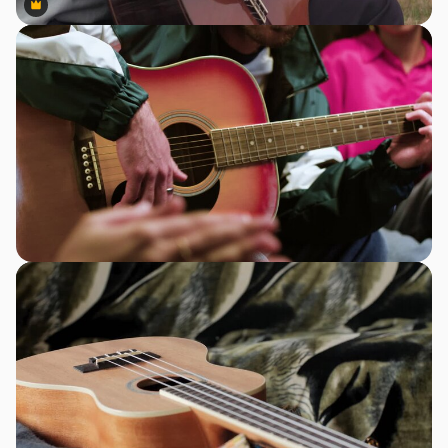
Premium
Premium