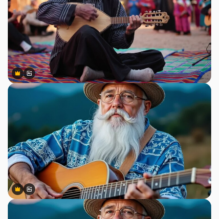
Premium
Premium
Genereras av AI
Premium
Premium
Genereras av AI