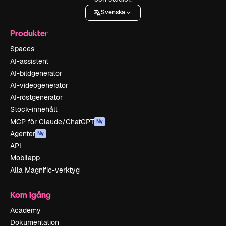
Svenska
Produkter
Spaces
AI-assistent
AI-bildgenerator
AI-videogenerator
AI-röstgenerator
Stock-innehåll
MCP för Claude/ChatGPT
Ny
Agenter
Ny
API
Mobilapp
Alla Magnific-verktyg
Kom igång
Academy
Dokumentation