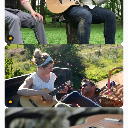
Premium
Premium
Premium
Premium