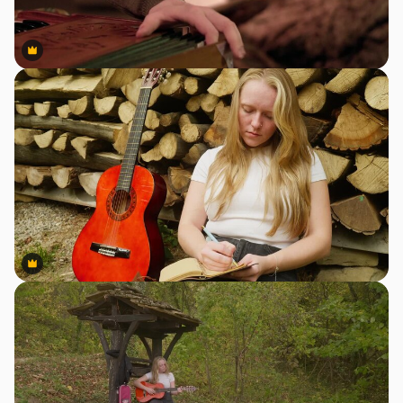
Premium
Premium
Premium
Premium