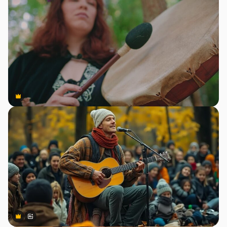
Premium
Premium
Premium
Premium
Genereras av AI