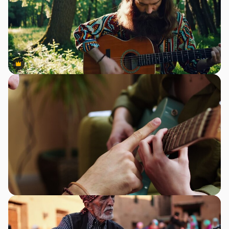
Premium
Premium