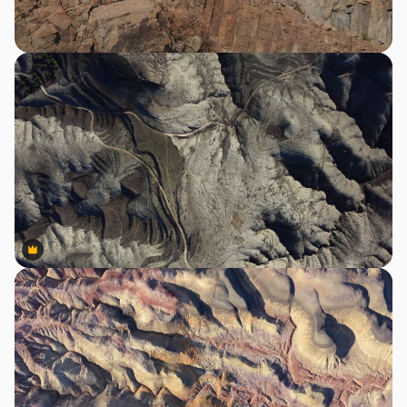
Premium
Premium