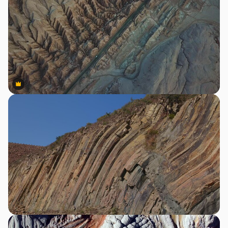
Premium
Premium