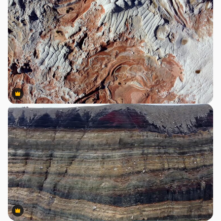
Premium
Premium
Premium
Premium