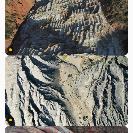
Premium
Premium
Premium
Premium