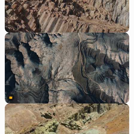
Premium
Premium