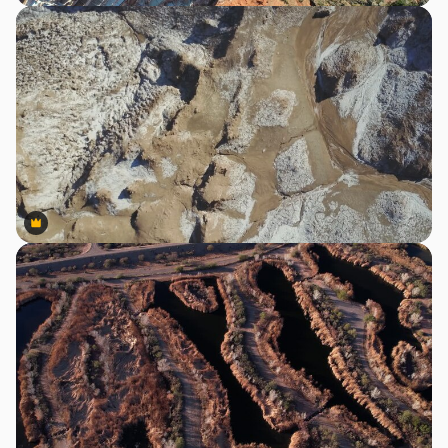
Premium
Premium