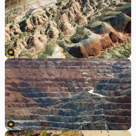
Premium
Premium
Premium
Premium