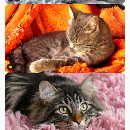
Premium
Premium
Genereras av AI
Premium
Premium