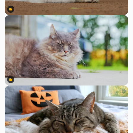
Premium
Premium
Premium
Premium