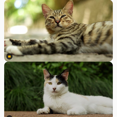
Premium
Premium