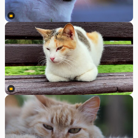
Premium
Premium
Premium
Premium