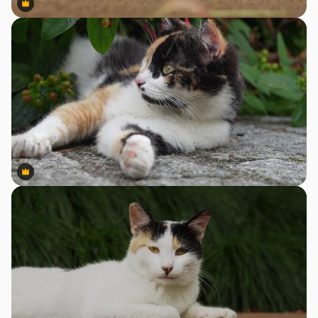
Premium
Premium
Premium
Premium