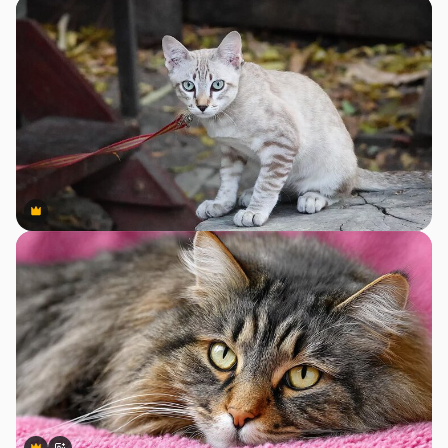
Premium
Premium