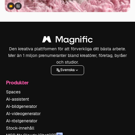
Premium
Premium
Genereras av AI
Den kreativa plattformen för att förverkliga ditt bästa arbete.
Mer än 1 miljon prenumeranter bland kreatörer, företag, byråer
och studior.
Svenska
Produkter
Spaces
AI-assistent
AI-bildgenerator
AI-videogenerator
AI-röstgenerator
Stock-innehåll