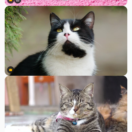
Premium
Premium
Genereras av AI
Premium
Premium