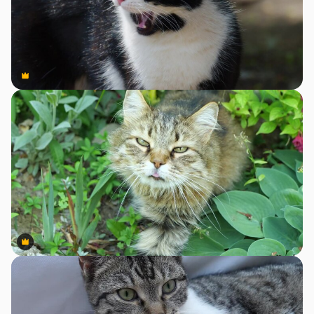
Premium
Premium
Premium
Premium