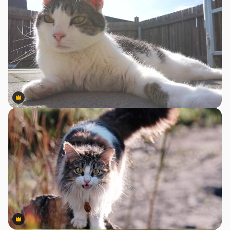
Premium
Premium
Premium
Premium