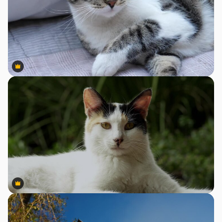
Premium
Premium
Premium
Premium