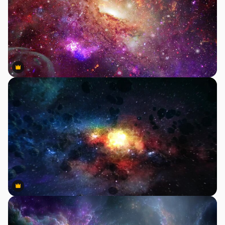
Premium
Premium
Premium
Premium