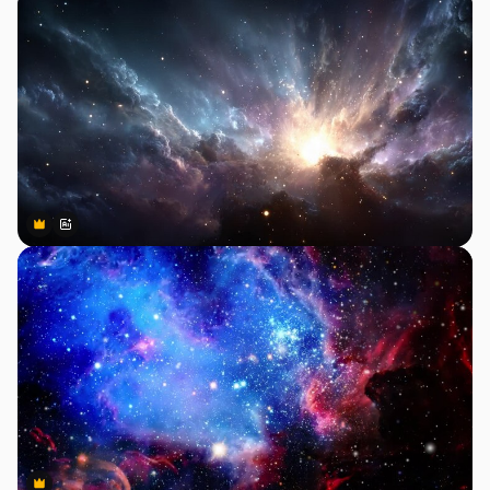
Premium
Premium
Genereras av AI