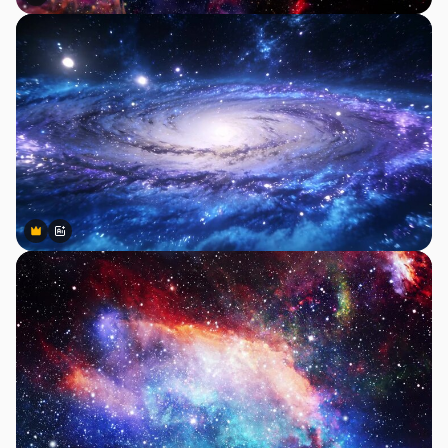
Premium
Premium
Premium
Premium
Genereras av AI