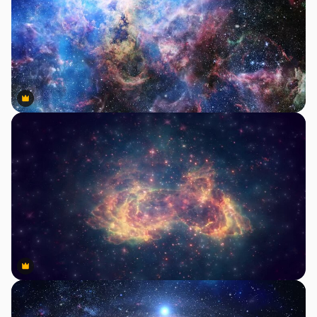
Premium
Premium
Premium
Premium