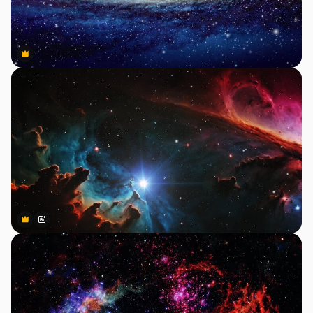
Premium
Premium
Premium
Premium
Genereras av AI