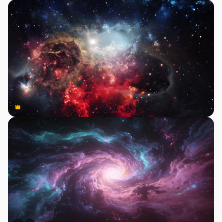
Premium
Premium