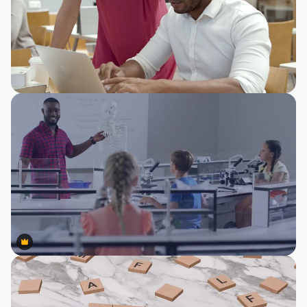
Premium
Premium