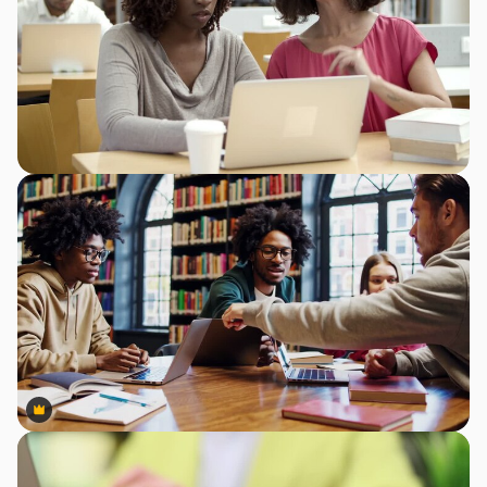
Premium
Premium