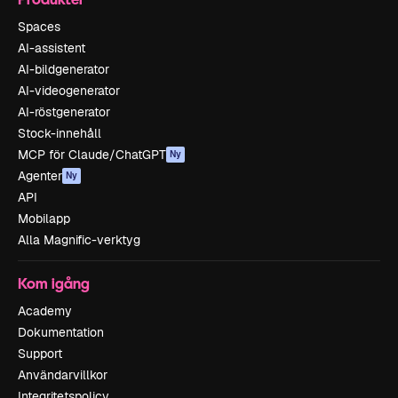
Spaces
AI-assistent
AI-bildgenerator
AI-videogenerator
AI-röstgenerator
Stock-innehåll
MCP för Claude/ChatGPT
Ny
Agenter
Ny
API
Mobilapp
Alla Magnific-verktyg
Kom igång
Academy
Dokumentation
Support
Användarvillkor
Integritetspolicy