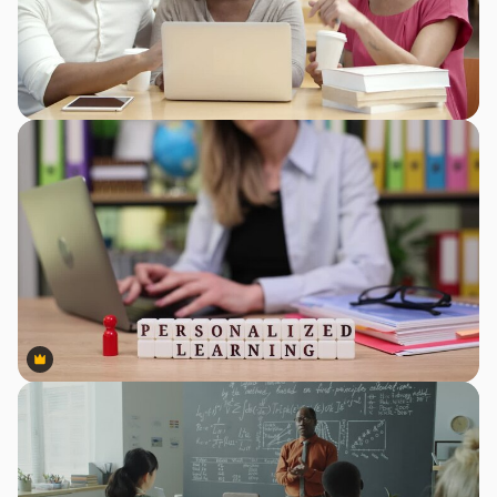
Premium
Premium