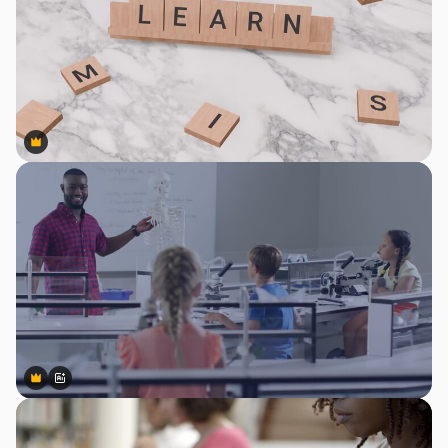
Premium
Premium
Premium
Premium
Genereras av AI