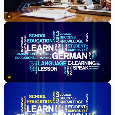
Premium
Premium
Premium
Premium