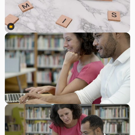
Premium
Premium