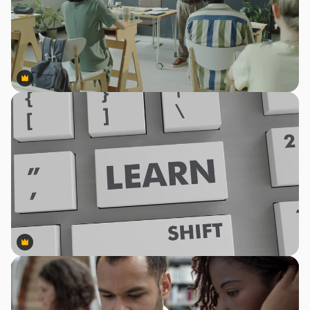
Premium
Premium
Premium
Premium