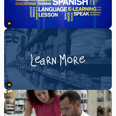
Premium
Premium
Premium
Premium