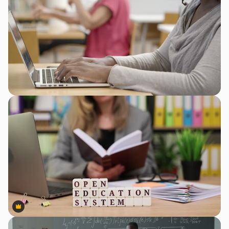
Premium
Premium