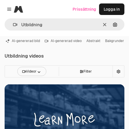
Magnific
Prissättning
Logga in
Close menu
Rensa
Sök eft
AI-genererad bild
AI-genererad video
Abstrakt
Bakgrunder
Utbildning videos
Videor
Filter