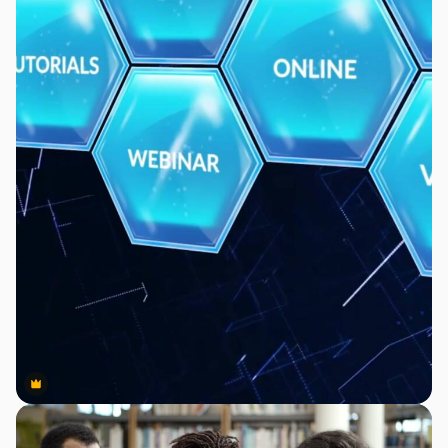
Premium
Premium