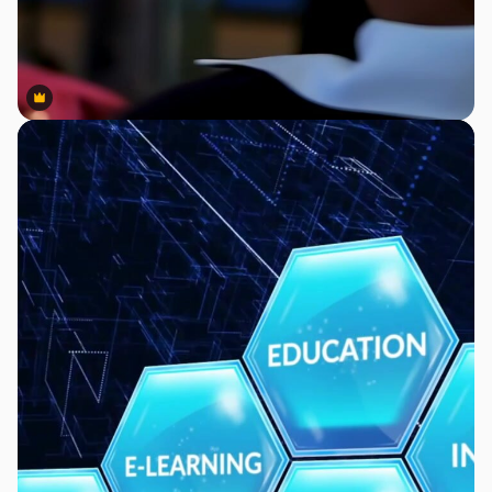
Premium
Premium