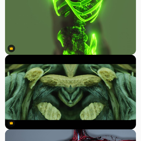
Premium
Premium
Premium
Premium