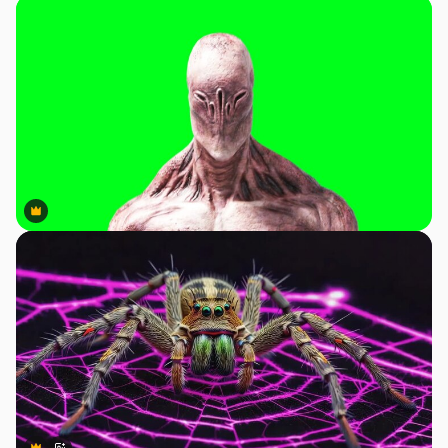
Premium
Premium