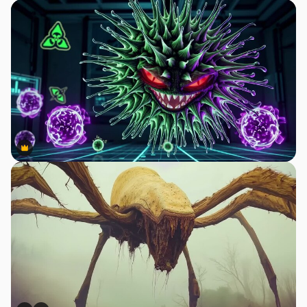
Premium
Premium