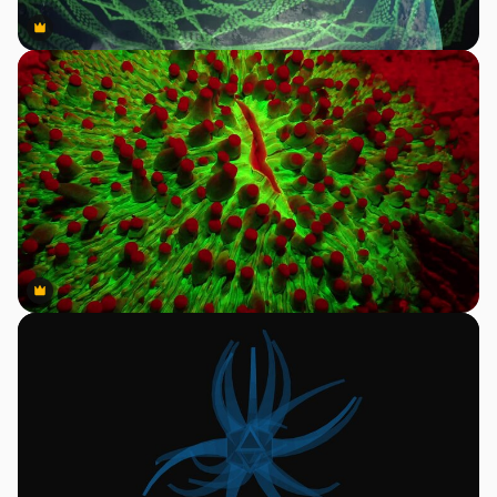
Premium
Premium
Premium
Premium