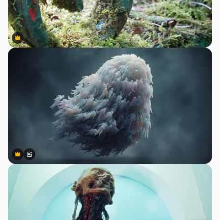
Premium
Premium
Premium
Premium
Genereras av AI