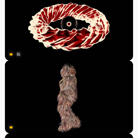
Premium
Premium
Genereras av AI
Premium
Premium