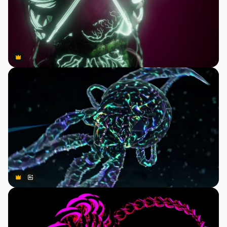
Premium
Premium
Premium
Premium
Genereras av AI