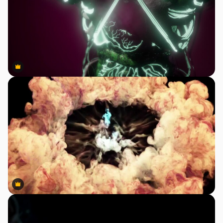
Premium
Premium
Premium
Premium