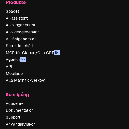
Produkter
Spaces
AI-assistent
AI-bildgenerator
AI-videogenerator
AI-röstgenerator
Stock-innehåll
MCP för Claude/ChatGPT
Ny
Agenter
Ny
API
Mobilapp
Alla Magnific-verktyg
Kom igång
Academy
Dokumentation
Support
Användarvillkor