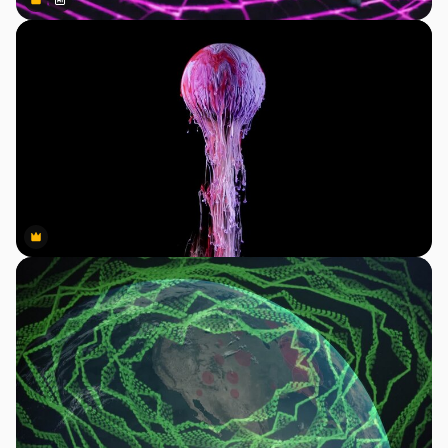
Premium
Premium
Genereras av AI
Premium
Premium