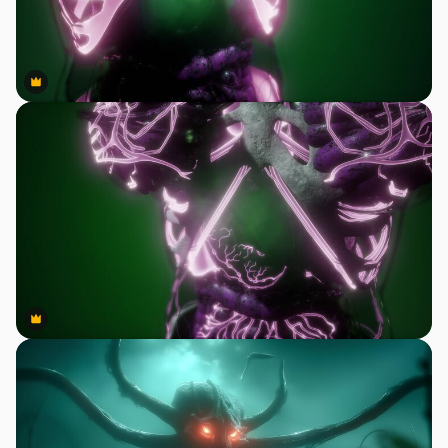
Premium
Premium
Premium
Premium