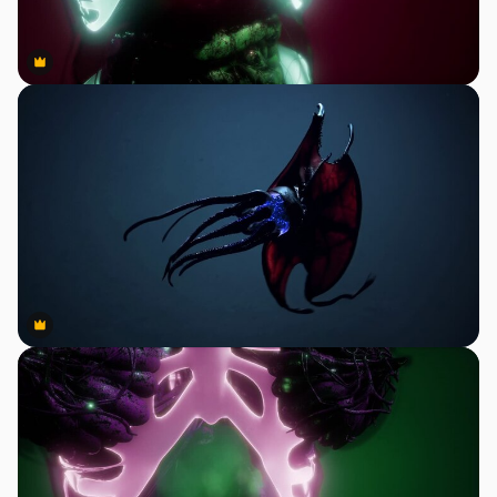
Premium
Premium
Premium
Premium