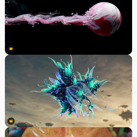
Premium
Premium
Premium
Premium