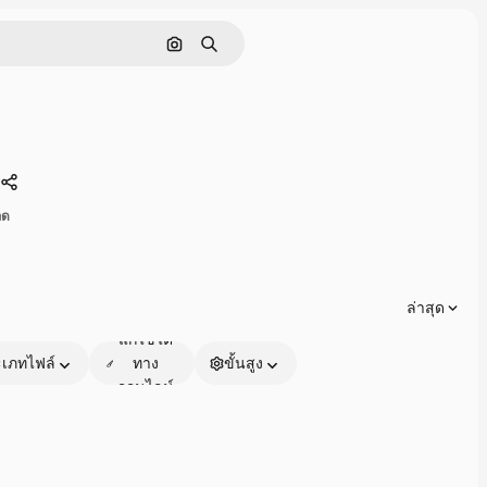
ค้นหาตามรูปภาพ
ค้นหา
แบ่งปัน
ลด
ล่าสุด
แก้ไขได้
เภทไฟล์
ทาง
ขั้นสูง
ออนไลน์