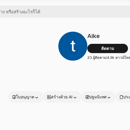
Aike
ติดตาม
23 ผู้ติดตาม
|
4.9k ดาวน์โห
ใบอนุญาต
สร้างด้วย AI
ปฐมนิเทศ
ประ