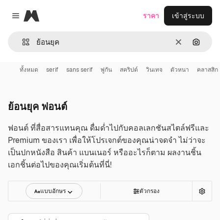
Magnific
ราคา
เข้าสู่ระบบ
Close menu
ชัดเจน
ค้นหาต
ทั้งหมด
serif
sans serif
พู่กัน
สคริปต์
วินเทจ
ตัวหนา
คลาสสิก
ย้อนยุค ฟอนต์
ฟอนต์ ที่สื่อสารแทนคุณ ดื่มด่ำไปกับคอลเลกชันสไตล์ฟรีและ
Premium ของเรา เพื่อให้โปรเจกต์ของคุณน่าจดจำ ไม่ว่าจะ
เป็นปกหนังสือ สินค้า แบนเนอร์ หรืออะไรก็ตาม ผลงานชิ้น
เอกชิ้นต่อไปของคุณเริ่มต้นที่นี่!
แบบอักษร
ตัวกรอง