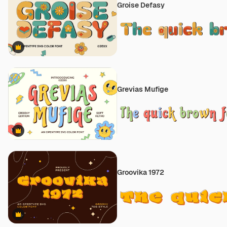
Groise Defasy
Premium
Grevias Mufige
Premium
Groovika 1972
Premium