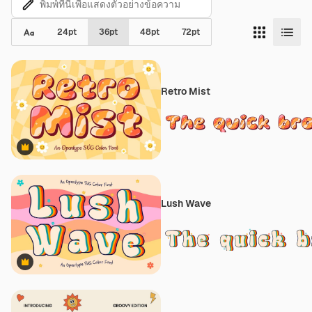
24
pt
36
pt
48
pt
72
pt
Retro Mist
Premium
Lush Wave
Premium