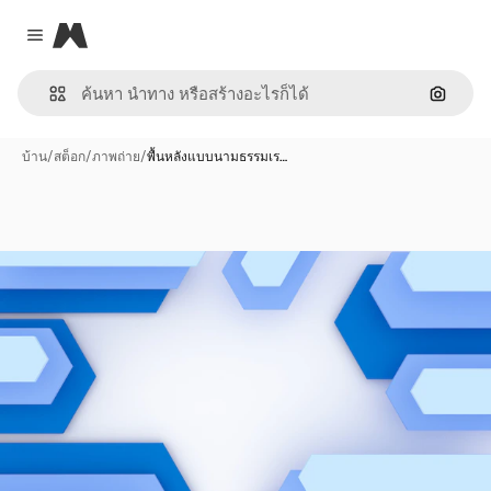
Magnific
Close menu
ค้นหาต
บ้าน
/
สต็อก
/
ภาพถ่าย
/
พื้นหลังแบบนามธรรมเร…