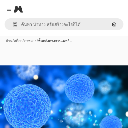
Magnific
Close menu
ค้นหาต
บ้าน
/
สต็อก
/
ภาพถ่าย
/
พื้นหลังทางการแพทย์ …