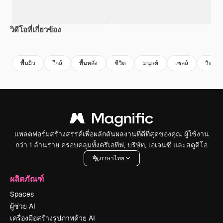
วิดีโอที่เกี่ยวข้อง
Premium
Premium
สร้างขึ้นโดย AI
Premium
Premium
สร้างขึ้นโดย
พื้นผิว
ใกล้
พื้นหลัง
ชีวิต
มนุษย์
เซลล์
วิทยาศ
แพลตฟอร์มสร้างสรรค์เพื่อผลักดันผลงานที่ดีที่สุดของคุณ ผู้ใช้งาน
กว่า 1 ล้านราย ครอบคลุมทั้งครีเอทีฟ, บริษัท, เอเจนซี และสตูดิโอ
ภาษาไทย
ผลิตภัณฑ์
Spaces
ผู้ช่วย AI
เครื่องมือสร้างรูปภาพด้วย AI