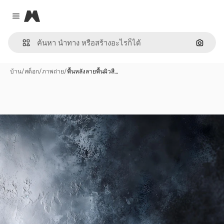
Magnific
Close menu
ค้นหาต
บ้าน
/
สต็อก
/
ภาพถ่าย
/
พื้นหลังลายพื้นผิวสี…