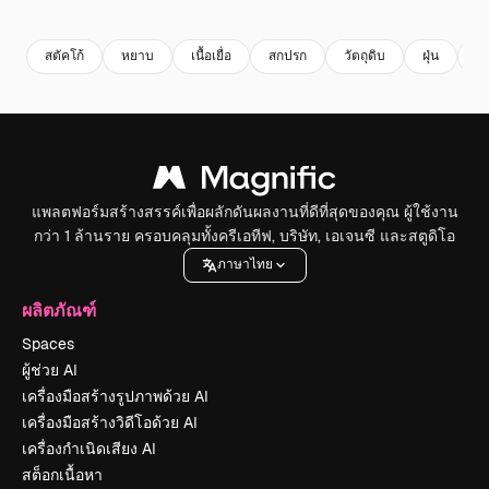
Premium
Premium
Premium
Premium
สตัคโก้
หยาบ
เนื้อเยื่อ
สกปรก
วัตถุดิบ
ฝุ่น
กำ
แพลตฟอร์มสร้างสรรค์เพื่อผลักดันผลงานที่ดีที่สุดของคุณ ผู้ใช้งาน
กว่า 1 ล้านราย ครอบคลุมทั้งครีเอทีฟ, บริษัท, เอเจนซี และสตูดิโอ
ภาษาไทย
ผลิตภัณฑ์
Spaces
ผู้ช่วย AI
เครื่องมือสร้างรูปภาพด้วย AI
เครื่องมือสร้างวิดีโอด้วย AI
เครื่องกำเนิดเสียง AI
สต็อกเนื้อหา