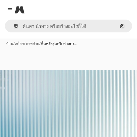
Magnific
Close menu
ค้นหาต
บ้าน
/
สต็อก
/
ภาพถ่าย
/
พื้นหลังสุนทรียศาสตร…