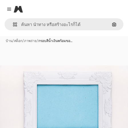
Magnific
Close menu
ค้นหาต
บ้าน
/
สต็อก
/
ภาพถ่าย
/
กรอบสีน้ำเงินพร้อมขอ…