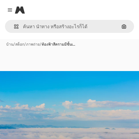
Magnific
Close menu
ค้นหาต
บ้าน
/
สต็อก
/
ภาพถ่าย
/
ท้องฟ้าสีครามมีชั้นเ…