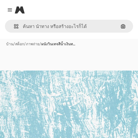
Magnific
Close menu
ค้นหาต
บ้าน
/
สต็อก
/
ภาพถ่าย
/
ผนังวินเทจสีน้ำเงินท…