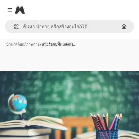
Magnific
Close menu
ค้นหาต
บ้าน
/
สต็อก
/
ภาพถ่าย
/
หนังสือกับพื้นหลังกร…