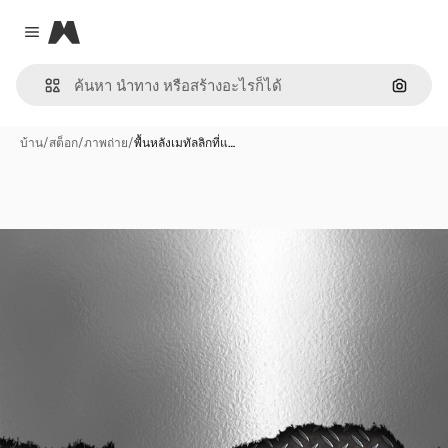
Magnific
Close menu
ค้นหาต
บ้าน
/
สต็อก
/
ภาพถ่าย
/
พื้นหลังเมทัลลิกที่แ…