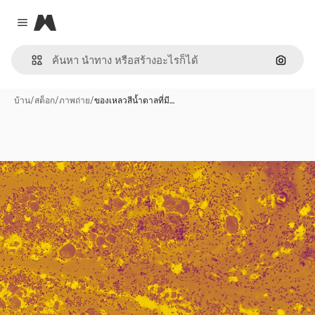
Magnific
Close menu
ค้นหาต
บ้าน
/
สต็อก
/
ภาพถ่าย
/
ของเหลวสีน้ำตาลที่มี…