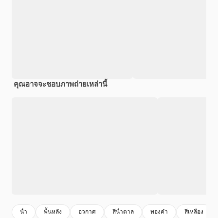
คุณอาจจะชอบภาพถ่ายเหล่านี้
น้ํา
พื้นหลัง
อวกาศ
สีน้ําตาล
ทองคํา
สีเหลือง