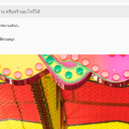
กสนานเต้นร…
ี่สวนสนุก