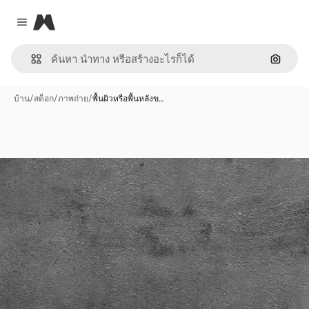
Magnific
Close menu
ค้นหาต
บ้าน
/
สต็อก
/
ภาพถ่าย
/
พื้นผิวหรือพื้นหลังข…