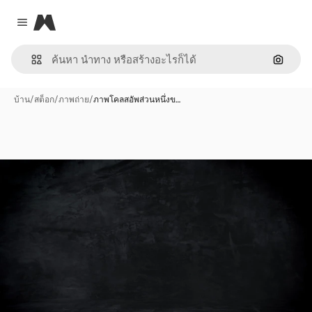
Magnific
Close menu
ค้นหาต
บ้าน
/
สต็อก
/
ภาพถ่าย
/
ภาพโคลสอัพส่วนหนึ่งข…