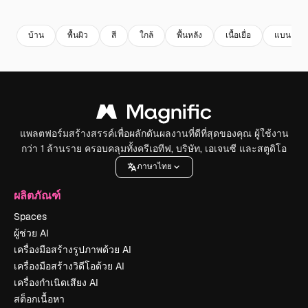
Premium
Premium
Premium
Premium
สร้างขึ้นโดย
บ้าน
พื้นผิว
สี
ใกล้
พื้นหลัง
เนื้อเยื่อ
แบน
แพลตฟอร์มสร้างสรรค์เพื่อผลักดันผลงานที่ดีที่สุดของคุณ ผู้ใช้งาน
กว่า 1 ล้านราย ครอบคลุมทั้งครีเอทีฟ, บริษัท, เอเจนซี และสตูดิโอ
ภาษาไทย
ผลิตภัณฑ์
Spaces
ผู้ช่วย AI
เครื่องมือสร้างรูปภาพด้วย AI
เครื่องมือสร้างวิดีโอด้วย AI
เครื่องกำเนิดเสียง AI
สต็อกเนื้อหา