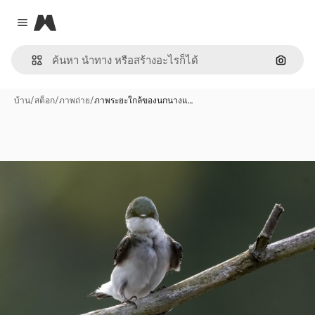
Magnific
Close menu
ค้นหาต
บ้าน
/
สต็อก
/
ภาพถ่าย
/
ภาพระยะใกล้ของนกนางแ…