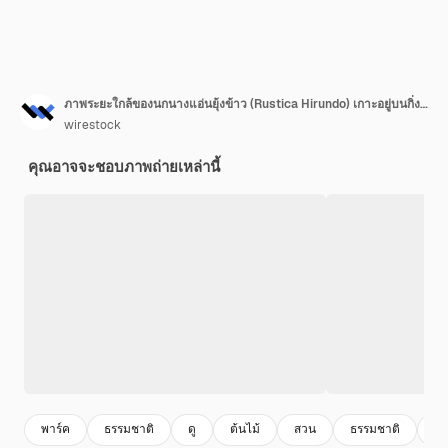
ภาพระยะใกล้ของนกนางแอ่นยุ้งข้าว (Rustica Hirundo) เกาะอยู่บนกิ่งไม้
wirestock
คุณอาจจะชอบภาพถ่ายเหล่านี้
พาร์ค
ธรรมชาติ
ดู
ต้นไม้
สวน
ธรรมชาติ
กล