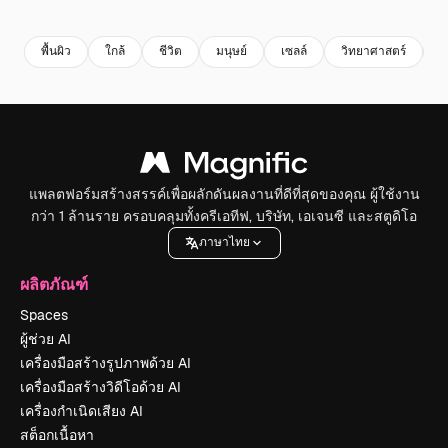
Premium
Premium
สร้างขึ้นโดย AI
Premium
Premium
พื้นผิว
ใกล้
ชีวิต
มนุษย์
เซลล์
วิทยาศาสตร์
เ
แพลตฟอร์มสร้างสรรค์เพื่อผลักดันผลงานที่ดีที่สุดของคุณ ผู้ใช้งาน
กว่า 1 ล้านราย ครอบคลุมทั้งครีเอทีฟ, บริษัท, เอเจนซี และสตูดิโอ
ภาษาไทย
ผลิตภัณฑ์
Spaces
ผู้ช่วย AI
เครื่องมือสร้างรูปภาพด้วย AI
เครื่องมือสร้างวิดีโอด้วย AI
เครื่องกำเนิดเสียง AI
สต็อกเนื้อหา