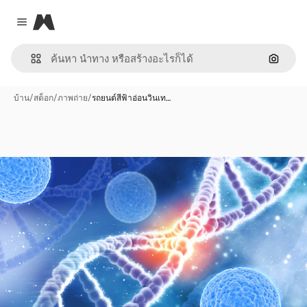
Magnific
Close menu
ค้นหาต
บ้าน
/
สต็อก
/
ภาพถ่าย
/
รถยนต์สีฟ้าอ่อนวินเท…