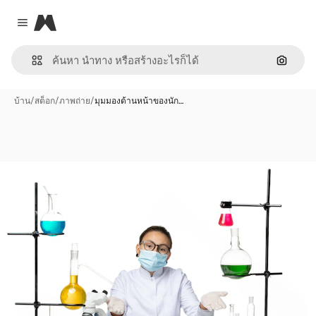
Magnific
Close menu
ค้นหาต
บ้าน
/
สต็อก
/
ภาพถ่าย
/
มุมมองด้านหน้าของนัก…