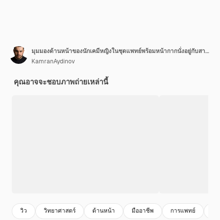
มุมมองด้านหน้าของนักเคมีหญิงในชุดแพทย์พร้อมหน้ากากนั่งอยู่กับสารละลายบนพื้นหลังสีขาว ห้องปฏิบัติการเคมี ไวรัส โควิด- สาด
KamranAydinov
คุณอาจจะชอบภาพถ่ายเหล่านี้
วิว
วิทยาศาสตร์
ด้านหน้า
มืออาชีพ
การแพทย์
หม