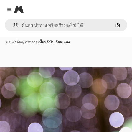
Magnific
Close menu
ค้นหาต
บ้าน
/
สต็อก
/
ภาพถ่าย
/
พื้นหลังโบเก้ส่องแสง