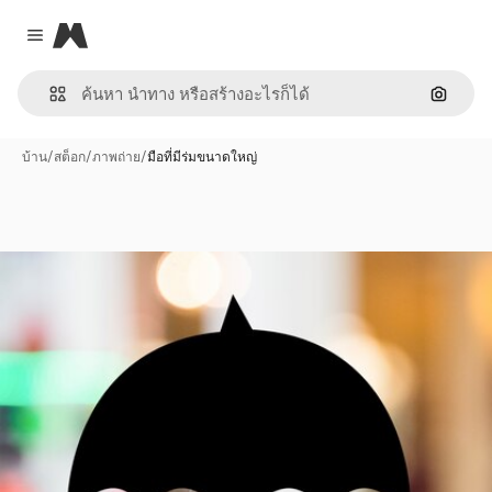
Magnific
Close menu
ค้นหาต
บ้าน
/
สต็อก
/
ภาพถ่าย
/
มือที่มีร่มขนาดใหญ่