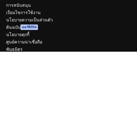
การสนับสนุน
เงื่อนไขการใช้งาน
นโยบายความเป็นส่วนตัว
ต้นฉบับ
เออร์ลี่เบิร์ด
นโยบายคุกกี้
ศูนย์ความน่าเชื่อถือ
พันธมิตร
ธุรกิจ
บริษัท
ราคา
เกี่ยวกับเรา
รีวิว
ร่วมงานกับเรา
แนวโน้มการค้นหา
บล็อก
กิจกรรม
Slidesgo